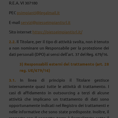
R.E.A. VI 307180
PEC
psimpianti@legalmail.it
E-mail
servizi@piesseimpiantisrl.it
Sito internet
https://piesseimpiantisrl.it/
2.2.
Il Titolare, per il tipo di attività svolta, non è tenuto
a non nominare un Responsabile per la protezione dei
dati personali (DPO) ai sensi dell’art. 37 del Reg. 679/16.
3) Responsabili esterni del trattamento (art. 28
reg.
UE
/679/16)
3
.1.
In linea di principio il Titolare gestisce
internamente quasi tutte le attività di trattamento. I
casi di affidamento in outsourcing a terzi di alcune
attività che implicano un trattamento di dati sono
opportunamente indicati nel Registro dei trattamenti e
nelle informative che sono state predisposte. Inoltre, il
rapporto con il soggetto terzo è formalizzato sotto il