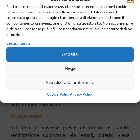
indicate nella presente Policy.
Per fornire le migliori esperienze, utilizziamo tecnologie come i cookie
per memorizzare e/o accedere alle informazioni del dispositivo. Il
8
.2.
I dati verranno conservati per il periodo di tempo
consenso a queste tecnologie ci permetterà di elaborare dati come il
strettamente necessario al conseguimento delle finalità
comportamento di navigazione o ID unici su questo sito. Non acconsentire
in concreto perseguite e, in ogni caso, il criterio
o ritirare il consenso può influire negativamente su alcune caratteristiche
e funzioni.
utilizzato per determinare il periodo di conservazione è
Gestisci servizi
improntato ai principi di minimizzazione del
trattamento e limitazione della conservazione.
Accetta
8
.3.
Nello specifico, i dati verranno conservati per un
Nega
periodo di 5 anni.
8
.4.
I dati utilizzati a fini di sicurezza (blocco tentativi di
Visualizza le preferenze
danneggiamento del sito) sono conservati per il tempo
Cookie Policy
Privacy Policy
strettamente necessario al raggiungimento del fine
anteriormente indicato.
9)
Newsletter
9
.1.
Con il consenso previo dell’utente, e tramite
registrazione volontaria via e-mail, questo viene