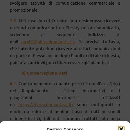
svolgere attività di comunicazione commerciale e
promozionale.
7
.5.
Nel caso in cui l’utente non desiderasse ricevere
ulteriori comunicazioni da Piesse, potrà comunicarlo,
scrivendo al seguente indirizzo e-
mail
servizi@piesseimpiantisrl.it
. Si precisa, tuttavia,
che l’utente potrebbe ricevere ulteriori comunicazioni
da parte di Piesse anche dopo l’inoltro di tale richiesta,
poiché alcuni invii potrebbero essere già pianificati.
8)
Conservazione Dat
i
8
.1.
Conformemente a quanto prescritto dall’art. 5.1(c)
del Regolamento, i sistemi informativi e i
programmi informatici utilizzati
da
https://piesseimpiantisrl.it/
sono configurati in
modo da ridurre al minimo l’uso di dati personali
e identificativi; tali dati saranno trattati solo nella
misura necessaria per il conseguimento delle finalità
Gestisci Consenso