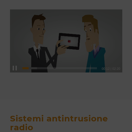
00:12
|
02:20
Sistemi antintrusione
radio