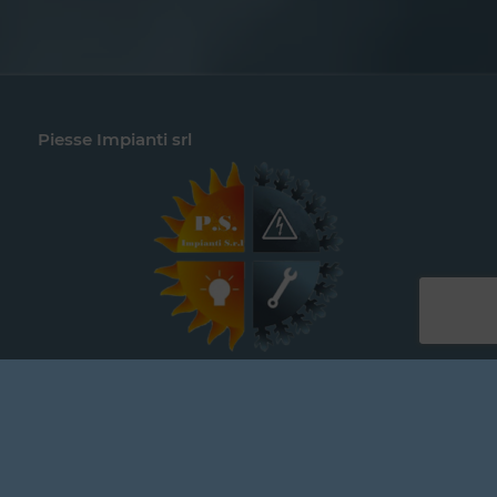
Piesse Impianti srl
Contatti
Piesse Impianti s.r.l.
Sede Legale Via dell’Industria 8
36047 – MONTEGALDA (VI)